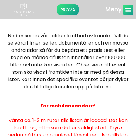
Meny
PROVA
Instruktioner
Nedan ser du vårt aktuella utbud av kanaler. Vill du
se våra filmer, serier, dokumentärer och en massa
andra titlar så får du begära ett gratis test eller
köpa en månad då listan innehåller över 100.000
titlar och inte kan visas här. Observera att event
som ska visas i framtiden inte är med på dessa
listor. Kort innan det specifika eventet börjar dyker
den tillfälliga kanalen upp på listorna.
↓
För mobilanvändare!
↓
Vänta ca. 1-2 minuter tills listan är laddad. Det kan
ta ett tag, eftersom det är väldigt stort. Tryck
sedan på förstoringsglaset längst ner i kanallistan