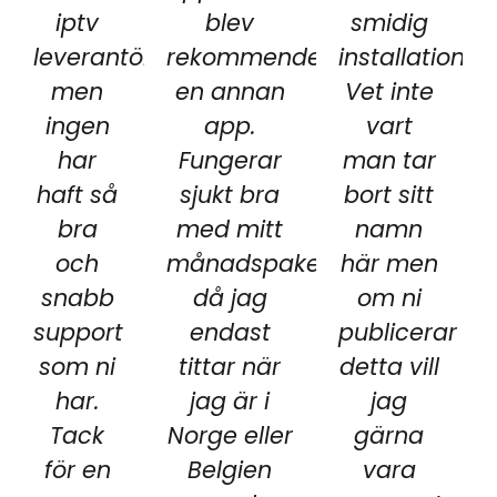
iptv
blev
smidig
leverantörer
rekommenderad
installation.
men
en annan
Vet inte
ingen
app.
vart
har
Fungerar
man tar
haft så
sjukt bra
bort sitt
bra
med mitt
namn
och
månadspaket
här men
snabb
då jag
om ni
support
endast
publicerar
som ni
tittar när
detta vill
har.
jag är i
jag
Tack
Norge eller
gärna
för en
Belgien
vara